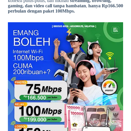
koneksi putus-putus, dan nikmati
streaming, browsing,
gaming, dan video call tanpa hambatan
,
h
anya Rp166.500
perbulan dengan paket 100Mbps.