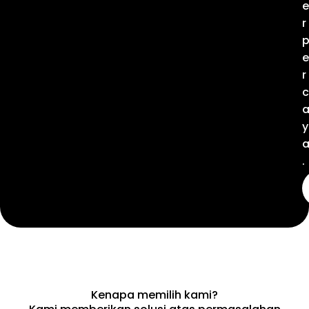
e
r
e
r
c
y
.
Kenapa memilih kami?