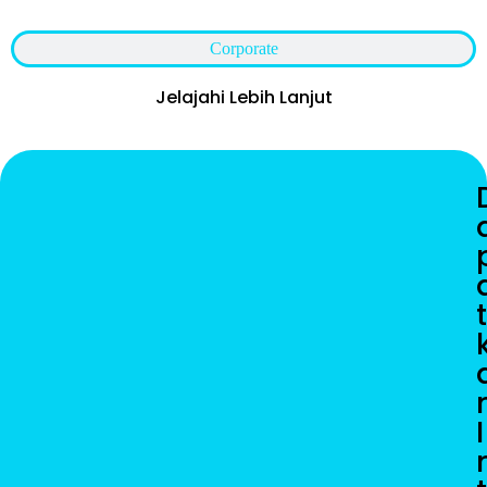
Corporate
Jelajahi Lebih Lanjut
t
I